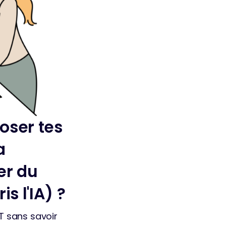
oser tes
a
er du
s l'IA) ?
 sans savoir 