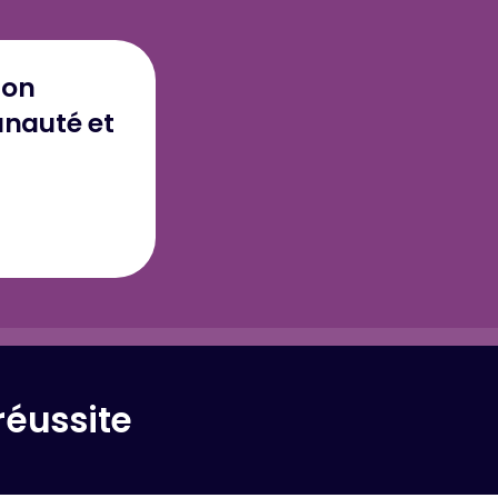
ton
unauté et
réussite