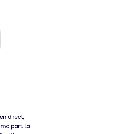
e
n direct, 
ma part. La 