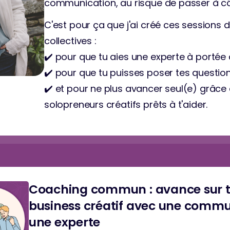
communication, au risque de passer à cô
C'est pour ça que j'ai créé ces session
collectives : 
✔️ pour que tu aies une experte à porté
✔️ pour que tu puisses poser tes question
✔️ et pour ne plus avancer seul(e) grâc
solopreneurs créatifs prêts à t'aider.
Coaching commun : avance sur 
business créatif avec une comm
une experte