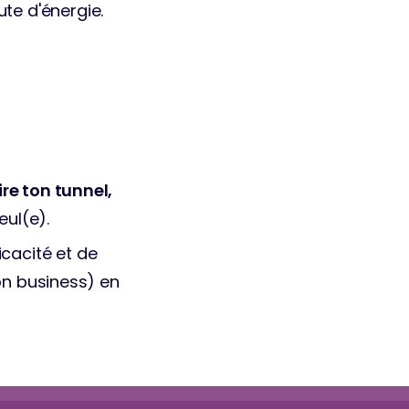
te d'énergie.
re ton tunnel, 
eul(e).
acité et de 
on business) en 