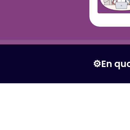
⚙️En qu