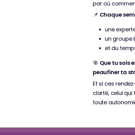
par où commence
📌 
Chaque semai
une experte
un groupe b
et du temp
🎯 
Que tu sois e
peaufiner ta s
Et si ces rende
clarté, celui qu
toute autonomie